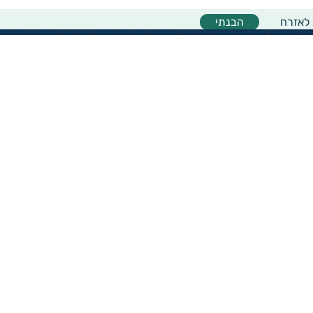
 לאזרח
הבנתי
אודות המיזם
אודות מיזם גיידסטאר
מרכז המידע
מדריך למשתמש באתר
צוות גיידסטאר
יצירת קשר