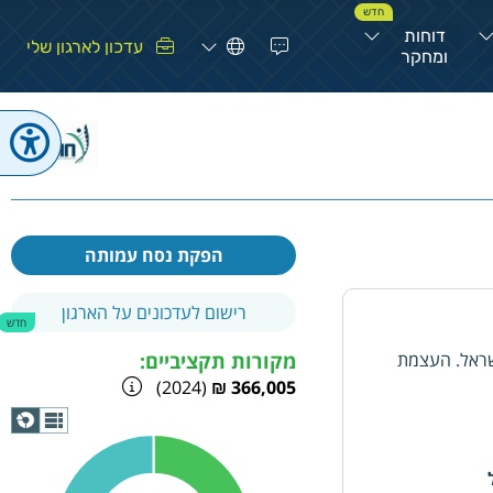
חדש
דוחות
עדכון לארגון שלי
ומחקר
הפקת נסח עמותה
רישום לעדכונים על הארגון
חדש
ישראל. העצמת
מקורות תקציביים:
(2024)
366,005 ₪
תצוגת
גרף