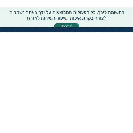
לתשומת ליבך, כל הפעולות המבוצעות על ידך באתר נשמרות
לצורך בקרת איכות ושיפור השירות לאזרח
הבנתי
מידע רוחבי על עמותות ואלכ"רים
הקדשות ציבוריים
שנתון העמותות בישראל
עמותות וחל"צ בחברה הערבית
עמותות בתחום בריאות והצלת חיים
עמותות בתחום שירותי רווחה
עמותות בתחום חינוך והשכלה
עמותות בתחום סביבה ובעלי חיים
עמותות בתחום הספורט
עמותות בתחום קהילה וחברה
עמותות בתחום תרבות או אומנות
עמותות בתחום הדת