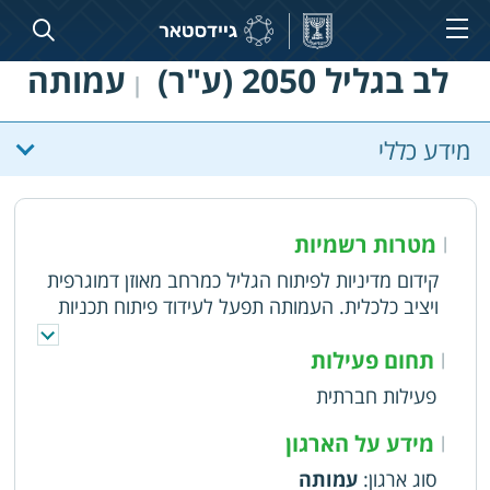
לב בגליל 2050 (ע"ר)
עמותה
|
מידע כללי
מטרות רשמיות
|
קידום מדיניות לפיתוח הגליל כמרחב מאוזן דמוגרפית
ויציב כלכלית. העמותה תפעל לעידוד פיתוח תכניות
אסטרטגיות ותכניות עבודה ממשלתיות לפיתוח הגליל
בתחומי התשתיות, הבינוי, הכלכלה והחינוך על מנת
תחום פעילות
|
לקדם את הגליל כמרחב אטקרטיבי יותר, אשר ימשוך
פעילות חברתית
אוכלוסיה איכותית ויחזק את האוכלוסיה הקיימת. עריכת
סיורי איכות למעצבי המדיניות בישראל באופן שיעורר
מידע על הארגון
|
בהם חיבור רגשי, הבנה רחבה ונכונות לשותפות
סוג ארגון
:
עמותה