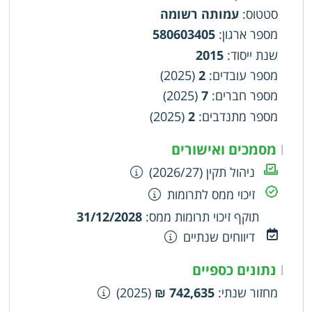
אקטיבית בפיתוח הגליל - העמותה תערוך סיורים
סטטוס
:
עמותה רשומה
ברחבי הגליל עבור נבחרי ציבור, חברי כנסת ושרים,
עבור קידות בכירה במשרדי הממשלה ועבור אנשי
מספר ארגון
:
580603405
תקשורת ומעצבי דעת קהל, במטרה לחבר בין בעלי
שנת ייסוד
:
2015
יכולת הביצוע אל הפרוייקטים ואל התוכניות
מספר עובדים
:
2
(2025)
האסטרטגיות השונות הנדרשות. עידוד המדינה
מספר חברים
:
7
(2025)
(משרד השיכון והרשויות השונות) לקדם בינוי בעצמה
מספר מתנדבים
:
2
(2025)
מסמכים ואישורים
|
ניהול תקין (2026/27)
זיכוי ממס לתרומות
תוקף זיכוי תרומות ממס
:
31/12/2028
דיווחים שנתיים
נתונים כספיים
|
מחזור שנתי
:
742,635 ₪
(2025)