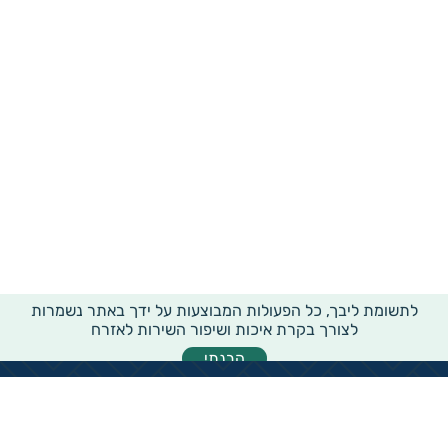
לתשומת ליבך, כל הפעולות המבוצעות על ידך באתר נשמרות
לצורך בקרת איכות ושיפור השירות לאזרח
הבנתי
מידע רוחבי על עמותות ואלכ"רים
הקדשות ציבוריים