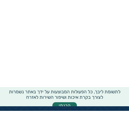
לתשומת ליבך, כל הפעולות המבוצעות על ידך באתר נשמרות
לצורך בקרת איכות ושיפור השירות לאזרח
הבנתי
מידע רוחבי על עמותות ואלכ"רים
הקדשות ציבוריים