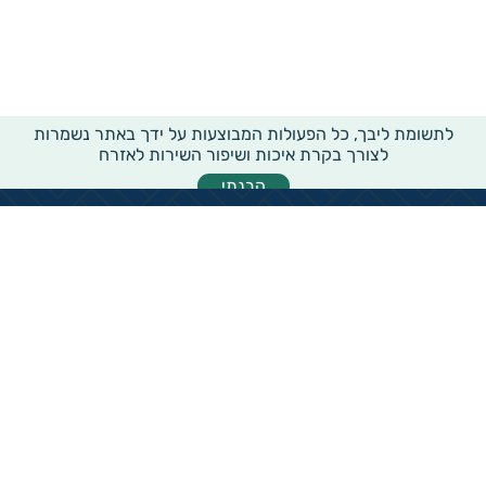
לתשומת ליבך, כל הפעולות המבוצעות על ידך באתר נשמרות
לצורך בקרת איכות ושיפור השירות לאזרח
הבנתי
מידע רוחבי על עמותות ואלכ"רים
הקדשות ציבוריים
שנתון העמותות בישראל
עמותות וחל"צ בחברה הערבית
עמותות בתחום בריאות והצלת חיים
עמותות בתחום שירותי רווחה
עמותות בתחום חינוך והשכלה
עמותות בתחום סביבה ובעלי חיים
עמותות בתחום הספורט