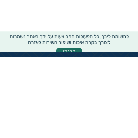
לתשומת ליבך, כל הפעולות המבוצעות על ידך באתר נשמרות
לצורך בקרת איכות ושיפור השירות לאזרח
הבנתי
מידע רוחבי על עמותות ואלכ"רים
הקדשות ציבוריים
שנתון העמותות בישראל
עמותות וחל"צ בחברה הערבית
עמותות בתחום בריאות והצלת חיים
עמותות בתחום שירותי רווחה
עמותות בתחום חינוך והשכלה
עמותות בתחום סביבה ובעלי חיים
עמותות בתחום הספורט