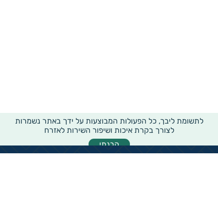
לתשומת ליבך, כל הפעולות המבוצעות על ידך באתר נשמרות
לצורך בקרת איכות ושיפור השירות לאזרח
הבנתי
מידע רוחבי על עמותות ואלכ"רים
הקדשות ציבוריים
שנתון העמותות בישראל
עמותות וחל"צ בחברה הערבית