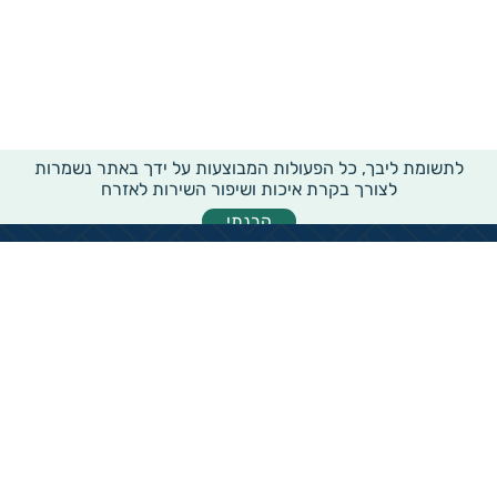
לתשומת ליבך, כל הפעולות המבוצעות על ידך באתר נשמרות
לצורך בקרת איכות ושיפור השירות לאזרח
הבנתי
מידע רוחבי על עמותות ואלכ"רים
הקדשות ציבוריים
שנתון העמותות בישראל
עמותות וחל"צ בחברה הערבית
עמותות בתחום בריאות והצלת חיים
עמותות בתחום שירותי רווחה
עמותות בתחום חינוך והשכלה
עמותות בתחום סביבה ובעלי חיים