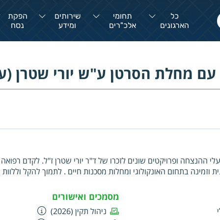
כל
תחומי
שירותים
הפקת
הארגונים
אלכ"רים
ומידע
נסח
עם מחלת הסרטן ע"ש יורי שטרן (ע
עלי ההנצחה ופרויקטים שונים לזכרו של ד"ר יורי שטרן ז"ל. לקדם רפואה
ית וזמינה בתחום האונקולוגי ומחלות מסכנות חיים . לתמוך להקל וללוות
/ מסכנות חיים ובני משפחותיהם בכל הגילאים ובכל שלבי המחלה, לרו
 לנהל לרכז ולפתח את המרכז לסיוע הוליסטי לאנשים המתמודדים עם מחלת
מסמכים ואישורים
ניהול תקין (2026)