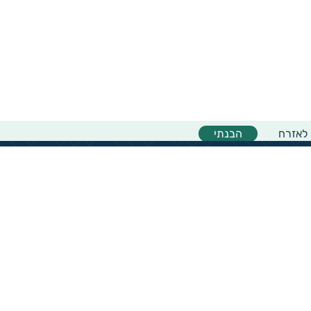
 לאזרח
הבנתי
אודות המיזם
אודות מיזם גיידסטאר
מרכז המידע
מדריך למשתמש באתר
צוות גיידסטאר
יצירת קשר