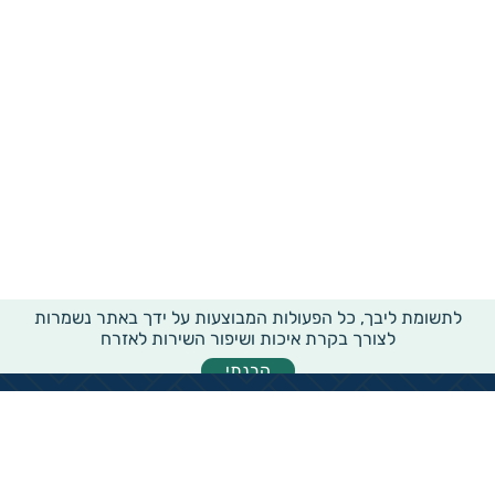
לתשומת ליבך, כל הפעולות המבוצעות על ידך באתר נשמרות
לצורך בקרת איכות ושיפור השירות לאזרח
הבנתי
מידע רוחבי על עמותות ואלכ"רים
הקדשות ציבוריים
שנתון העמותות בישראל