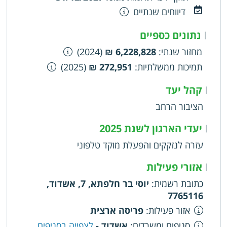
הנפש ט. לסייע כלכלית לנזקקים לצורך קבלת טיפול
דיווחים שנתיים
וסיוע בתחום בריאות הנפש. י. לקיים פעילות חינוכית,
הסברתית ומחקרית בתחומי בריאות הנפש, החוסן
נתונים כספיים
|
הנפשי ומניעת אובדנות. יא. לשתף פעולה עם גופים
מחזור שנתי
:
6,228,828 ₪
(2024)
ציבוריים, קהילתיים ואחרים לקידום מטרות העמותה
תמיכות ממשלתיות
:
272,951 ₪
(2025)
קהל יעד
|
הציבור הרחב
יעדי הארגון לשנת 2025
|
עזרה לנזקקים והפעלת מוקד טלפוני
אזורי פעילות
|
כתובת רשמית
:
יוסי בר חלפתא, 7, אשדוד,
7765116
אזור פעילות
:
פריסה ארצית
סניפים ומשרדים
:
אשדוד -
לצפייה בסניפים