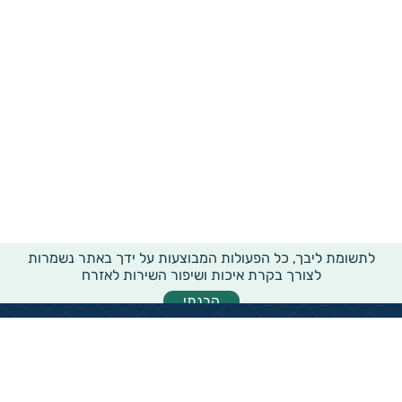
לתשומת ליבך, כל הפעולות המבוצעות על ידך באתר נשמרות
לצורך בקרת איכות ושיפור השירות לאזרח
הבנתי
מידע רוחבי על עמותות ואלכ"רים
הקדשות ציבוריים
שנתון העמותות בישראל