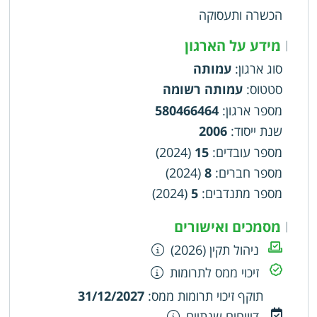
קריירה ויוזמות עסקיות והבטחת מיצוי הפוטנציאל
הכשרה ותעסוקה
הכלכלי-חברתי של צעירים. חשיפת הצעירים
לעולמות התוכן של צעירים בעולם סביב נושאים בעלי
מידע על הארגון
|
חשיבות עולמית לאומית ושילובם בפורומים בין
סוג ארגון
:
עמותה
לאומיים
סטטוס
:
עמותה רשומה
מספר ארגון
:
580466464
שנת ייסוד
:
2006
מספר עובדים
:
15
(2024)
מספר חברים
:
8
(2024)
מספר מתנדבים
:
5
(2024)
מסמכים ואישורים
|
ניהול תקין (2026)
זיכוי ממס לתרומות
תוקף זיכוי תרומות ממס
:
31/12/2027
דיווחים שנתיים