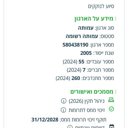
תמחוי, ומתן סיוע במזון לנזקקים. ג. סיוע בהשגת
סיוע לנזקקים
קורת גג למעוטי יכולת. ד. הקמה והפעלה של אולם
שמחות למעוטי יכולת, סיוע ופעילות לעולים לקליטה
מידע על הארגון
|
מיטבית
סוג ארגון
:
עמותה
סטטוס
:
עמותה רשומה
מספר ארגון
:
580438190
שנת ייסוד
:
2005
מספר עובדים
:
55
(2024)
מספר חברים
:
7
(2024)
מספר מתנדבים
:
260
(2024)
מסמכים ואישורים
|
ניהול תקין (2026)
זיכוי ממס לתרומות
תוקף זיכוי תרומות ממס
:
31/12/2028
דיווחים שנתיים