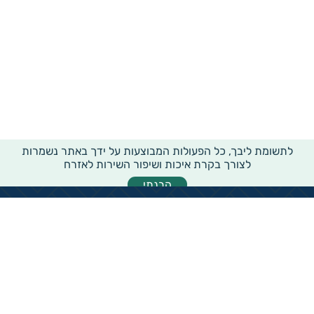
לתשומת ליבך, כל הפעולות המבוצעות על ידך באתר נשמרות
לצורך בקרת איכות ושיפור השירות לאזרח
הבנתי
מידע רוחבי על עמותות ואלכ"רים
הקדשות ציבוריים
שנתון העמותות בישראל
עמותות וחל"צ בחברה הערבית
עמותות בתחום בריאות והצלת חיים
עמותות בתחום שירותי רווחה