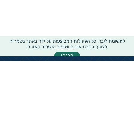
לתשומת ליבך, כל הפעולות המבוצעות על ידך באתר נשמרות
לצורך בקרת איכות ושיפור השירות לאזרח
הבנתי
מידע רוחבי על עמותות ואלכ"רים
הקדשות ציבוריים
שנתון העמותות בישראל
עמותות וחל"צ בחברה הערבית
עמותות בתחום בריאות והצלת חיים
עמותות בתחום שירותי רווחה
עמותות בתחום חינוך והשכלה
עמותות בתחום סביבה ובעלי חיים
עמותות בתחום הספורט