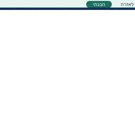
 לאזרח
הבנתי
אודות המיזם
אודות מיזם גיידסטאר
מרכז המידע
מדריך למשתמש באתר
צוות גיידסטאר
יצירת קשר