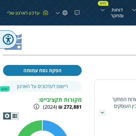
חדש
דוחות
עדכון לארגון שלי
ומחקר
הפקת נסח עמותה
רישום לעדכונים על הארגון
חדש
שדות המחקר
מקורות תקציביים:
ין העוסקים
(2024)
272,881 ₪
תצוגת
גרף