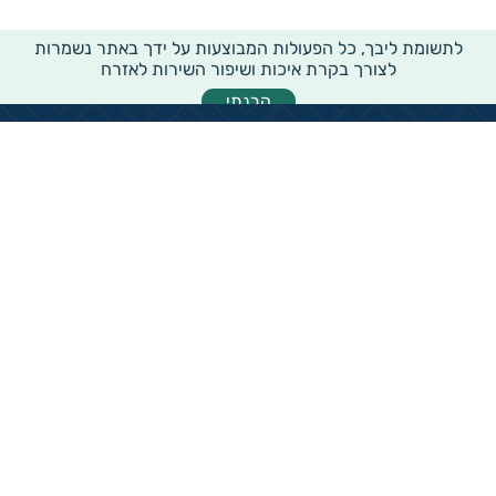
לתשומת ליבך, כל הפעולות המבוצעות על ידך באתר נשמרות
לצורך בקרת איכות ושיפור השירות לאזרח
הבנתי
מידע רוחבי על עמותות ואלכ"רים
הקדשות ציבוריים
שנתון העמותות בישראל
עמותות וחל"צ בחברה הערבית
עמותות בתחום בריאות והצלת חיים
עמותות בתחום שירותי רווחה
עמותות בתחום חינוך והשכלה
עמותות בתחום סביבה ובעלי חיים
עמותות בתחום הספורט
עמותות בתחום קהילה וחברה
עמותות בתחום תרבות או אומנות
עמותות בתחום הדת