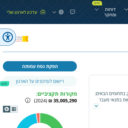
חדש
דוחות
עדכון לארגון שלי
ומחקר
הפקת נסח עמותה
רישום לעדכונים על הארגון
חדש
ק בתחומים הבאים:
מקורות תקציביים:
אות בתנאי מעבר
(2024)
35,005,290 ₪
תלות לעצמאות
תצוגת
לוסייה הערבית
גרף
 והדמוקרטיה
ים והקטנת מתחים