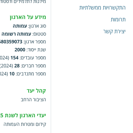
מילגות לתלמידים ולסטוד
חברתיים, הגברת תרומתם ש
התקשרויות ממשלתיות
והרחבת יכולתם של ארגונ
חינוכיים ואחרים, אשר בי
מידע על הארגון
תרומות
הקמה והפעלה של פרויקטי
סוג ארגון
:
עמותה
מעונות יום, גנים, מועדו
יצירת קשר
סטטוס
:
עמותה רשומה
מספר ארגון
:
580359073
שנת ייסוד
:
2000
מספר עובדים
:
154
(2024)
מספר חברים
:
28
(2024)
מספר מתנדבים
:
10
(2024)
קהל יעד
הציבור הרחב
יעדי הארגון לשנת 2025
קידום ומטרות העמותה