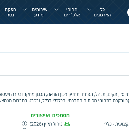
כל
תחומי
שירותים
הפקת
הארגונים
אלכ"רים
ומידע
נסח
 תייסד, תקים, תנהל, תפתח ותחזיק מכון הוראה, תכנון מחקר ובקרה ויעסו
חקר ובקרה בתחומי הפיתוח החברתי והכלכלי בכלל, ובפרט בחברות הנמצ
 מעבר ממלחמה לשלום, משלטון כוחני וריכוזי לחברה דמוקרטית, מעוני ו
חקר בקרה תכנון וניהול פרויקטים למען קידום תהליכי העצמה בקרב האוכ
מסמכים ואישורים
בדואית בנגב בפרט וכלל החברה הישראלית על מנת להגביר את השוויון
צועית - כללי
ניהול תקין (2026)
בין כלל אזרחי המדינה, מחקר, פיתוח וקידום של תהליכים לפתרון סכסוכ