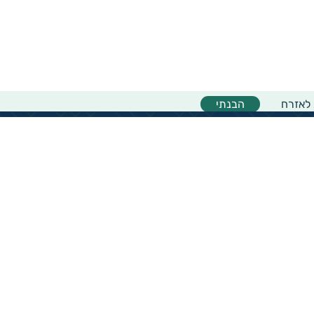
 לאזרח
הבנתי
אודות המיזם
אודות מיזם גיידסטאר
מרכז המידע
מדריך למשתמש באתר
צוות גיידסטאר
יצירת קשר