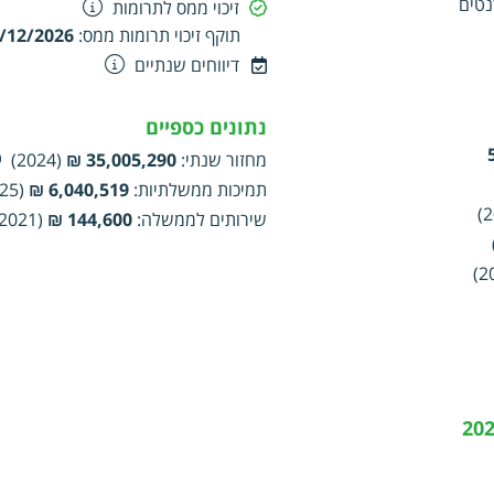
נטים
זיכוי ממס לתרומות
ל ארגונים ומוסדות וולונטריים ולא ממלכתיים מסוגים שונים בפיתוח הח
תוקף זיכוי תרומות ממס
:
/12/2026
ים מעין אלה להשתלב ולהשפיע בתהליכים מסוג זה, תכנון, ניהול ובקרה
כולתם לתרום לפיתוח החברתי – כלכלי של חברות הנמצאות בתהליכי מעבר ו
דיווחים שנתיים
ם בתחומי החינוך, הרווחה, הבריאות ורווחה כלכלית – חברתית, הקמה
נים ומשפחתונים
נתונים כספיים
מחזור שנתי
:
35,005,290 ₪
(2024)
תמיכות ממשלתיות
:
6,040,519 ₪
(2025)
שירותים לממשלה
:
144,600 ₪
(2021)