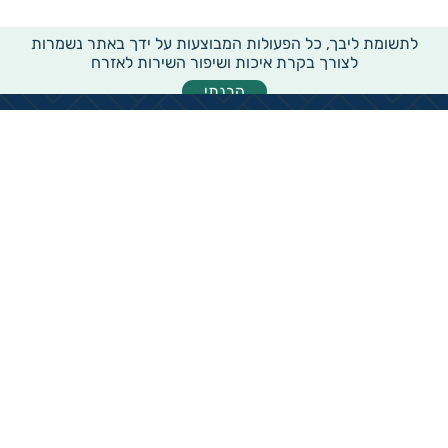
לתשומת ליבך, כל הפעולות המבוצעות על ידך באתר נשמרות
לצורך בקרת איכות ושיפור השירות לאזרח
הבנתי
מידע רוחבי על עמותות ואלכ"רים
הקדשות ציבוריים
שנתון העמותות בישראל
עמותות וחל"צ בחברה הערבית
עמותות בתחום בריאות והצלת חיים
עמותות בתחום שירותי רווחה
עמותות בתחום חינוך והשכלה
עמותות בתחום סביבה ובעלי חיים
עמותות בתחום הספורט
עמותות בתחום קהילה וחברה
עמותות בתחום תרבות או אומנות
עמותות בתחום הדת