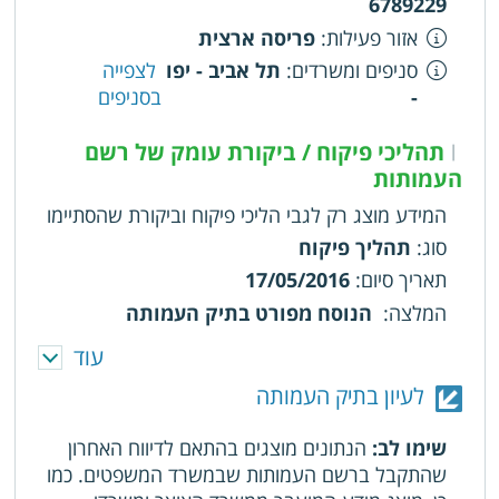
6789229
אזור פעילות
:
פריסה ארצית
סניפים ומשרדים
:
תל אביב - יפו
לצפייה
-
בסניפים
תהליכי פיקוח / ביקורת עומק של רשם
|
העמותות
המידע מוצג רק לגבי הליכי פיקוח וביקורת שהסתיימו
סוג
:
תהליך פיקוח
תאריך סיום
:
17/05/2016
המלצה
:
הנוסח מפורט בתיק העמותה
עוד
סוג
:
תהליך פיקוח
תאריך סיום
:
16/12/2015
לעיון בתיק העמותה
המלצה
:
הנוסח מפורט בתיק העמותה
שימו לב:
הנתונים מוצגים בהתאם לדיווח האחרון
שהתקבל ברשם העמותות שבמשרד המשפטים. כמו