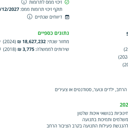
זיכוי ממס לתרומות
רות. מאבק בתופעות של שחיתות, פגיעה בטוהר המידות, ניצול שררה התנ
תוקף זיכוי תרומות ממס
:
/12/2027
 תקין ברשויות השלטון, בשירות הציבורי, בפועלים מכוח חוק ובמנהלים
דיווחים שנתיים
נתונים כספיים
מחזור שנתי
:
18,627,232 ₪
(2024)
שירותים לממשלה
:
3,775 ₪
(2018)
הרחב, ילדים ונוער, סטודנטים או צעירים
ינוכיות בנושאי איכות שלטון
שלמים ותמיכות בתנועה
הנגשת פעילות התנועה בקרב הציבור הרחב