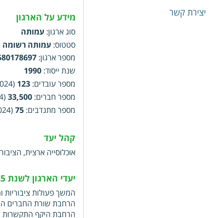
כלכליות, בריאותיות ואח
יצירת קשר
נעדרת סמכות ומינהל בלתי
מידע על הארגון
ציבוריים וכספי ציבור
סוג ארגון
:
עמותה
סטטוס
:
עמותה רשומה
מספר ארגון
:
580178697
שנת ייסוד
:
1990
מספר עובדים
:
123
(2024)
מספר חברים
:
33,500
(2024)
מספר מתנדבים
:
75
(2024)
קהל יעד
אוכלוסייה ארצית, הציבור 
יעדי הארגון לשנת 2025
המשך פעולות ציבוריות וח
הרחבת שורת החברים המ
הרחבת היקף התקשרות ל