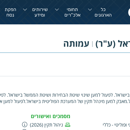
כל
תחומי
שירותים
הפקת
הארגונים
אלכ"רים
ומידע
נסח
אל (ע"ר)
עמותה
|
בישראל. לפעול למען שינוי שיטת הבחירות ושיטת הממשל בישראל. לפע
ל.מאבק למען מינהל תקין של המערכת הפוליטית בישראל.לפעול למען אכ
 התנהגות של נבחרי ציבור ושל אנשי השירות הציבורי. הטמעת נורמות ו
ורי התקין בקרב הרשויות, באדמיניסטרציה ובציבור הרחב. תמיכה בקידו
מסמכים ואישורים
לדמוקרטיה, להומניזם, לסובלנות, להידברות ולמניעת אלימות מילולית ופיזי
 ופוליטי - כללי
ניהול תקין (2026)
פוליטית. תמיכה במאבקים ציבוריים ומשפטיים כנגד פגיעות, מפגעים ועוול