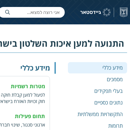
התנועה למען איכות השלטון בישר
מידע כללי
מידע כללי
מסמכים
מטרות רשמיות
בעלי תפקידים
לפעול למען קבלת חוקה 
חוק זכויות האזרח בישרא
נתונים כספיים
ייזום והשבחה של נורמות
התקשרויות ממשלתיות
שלטון החוק והמנהל הציב
תחום פעילות
נורמטיבית. עידוד וחינוך 
ארגוני סנגור, שינוי חברתי
תרומות
העם ובין כל גוני הקשת ה