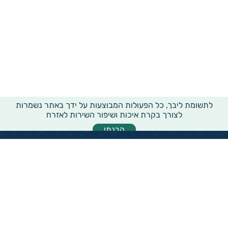
לתשומת ליבך, כל הפעולות המבוצעות על ידך באתר נשמרות
לצורך בקרת איכות ושיפור השירות לאזרח
הבנתי
מידע רוחבי על עמותות ואלכ"רים
הקדשות ציבוריים
שנתון העמותות בישראל
עמותות וחל"צ בחברה הערבית
עמותות בתחום בריאות והצלת חיים
עמותות בתחום שירותי רווחה