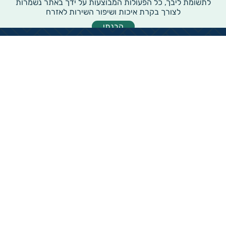
לתשומת ליבך, כל הפעולות המבוצעות על ידך באתר נשמרות
לצורך בקרת איכות ושיפור השירות לאזרח
הבנתי
מידע רוחבי על עמותות ואלכ"רים
הקדשות ציבוריים
שנתון העמותות בישראל
עמותות וחל"צ בחברה הערבית
עמותות בתחום בריאות והצלת חיים
עמותות בתחום שירותי רווחה
עמותות בתחום חינוך והשכלה
עמותות בתחום סביבה ובעלי חיים
עמותות בתחום הספורט
עמותות בתחום קהילה וחברה
עמותות בתחום תרבות או אומנות
עמותות בתחום הדת
ארגוני התנדבות וקרנות פילנטרופיות
עמותות בתחום מורשת והנצחה