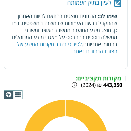
תאריך סיום
:
05/07/2018
לעיון בתיק העמותה
המלצה
:
הנוסח מפורט בתיק העמותה
שימו לב:
הנתונים מוצגים בהתאם לדיווח האחרון
שהתקבל ברשם העמותות שבמשרד המשפטים. כמו
כן, מוצג מידע המועבר ממשרד האוצר ומשרדי
ממשלה נוספים בהתבסס על מאגרי מידע המנוהלים
בתחומי אחריותם.
לפירוט בדבר מקורות המידע של
תצוגת הנתונים באתר
מקורות תקציביים:
|
(2024)
443,350 ₪
תצוגת
גרף