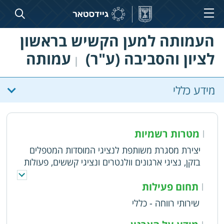
העמותה למען הקשיש בראשון
לציון והסביבה (ע"ר)
עמותה
|
מידע כללי
מטרות רשמיות
|
יצירת מסגרת משותפת לנציגי המוסדות המטפלים
בזקן, נציגי ארגונים וולנטרים ונציגי קששים, פעולות
למען רווחת הקשיש, ולבעלי מוגבלויות שונות, גיוס
משעבים לפיתוח שירותים נוספים הנחוצים לקשישים
תחום פעילות
|
ובני משפחותיהם ולבעלי מוגבלויות שונות בתחומים
שירותי רווחה - כללי
שונים, שיסייעו להמשך התפקוד בחיהם, שילוב
הקשישים בחיי הקהילה והחברה, העצמת רווחת
|