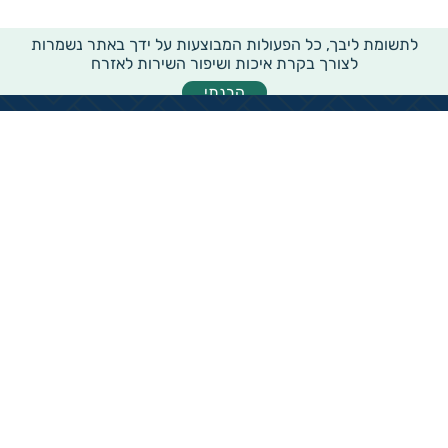
לתשומת ליבך, כל הפעולות המבוצעות על ידך באתר נשמרות
לצורך בקרת איכות ושיפור השירות לאזרח
הבנתי
מידע רוחבי על עמותות ואלכ"רים
הקדשות ציבוריים
שנתון העמותות בישראל
עמותות וחל"צ בחברה הערבית
עמותות בתחום בריאות והצלת חיים
עמותות בתחום שירותי רווחה
עמותות בתחום חינוך והשכלה
עמותות בתחום סביבה ובעלי חיים
עמותות בתחום הספורט
עמותות בתחום קהילה וחברה
עמותות בתחום תרבות או אומנות
עמותות בתחום הדת