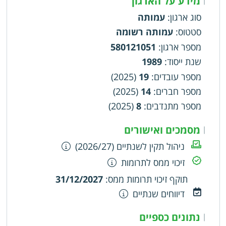
מידע על הארגון
הקשיש ושילובו בקהילה מכל שכבות הגילאים השונים
סוג ארגון
:
עמותה
על מנת להעניק לו שירותים מגוונים בן- דוריים,
סטטוס
:
עמותה רשומה
להקים ולנהל כל מסגרת שמטרתה ותכליתה סיוע
לאוכלוסייה הבוגרת, להקים ולנהל פרוייקטים ייחודיים,
מספר ארגון
:
580121051
שייעודם תרומה לאוכלוסייה הבוגרת
שנת ייסוד
:
1989
מספר עובדים
:
19
(2025)
מספר חברים
:
14
(2025)
מספר מתנדבים
:
8
(2025)
מסמכים ואישורים
|
ניהול תקין לשנתיים (2026/27)
זיכוי ממס לתרומות
תוקף זיכוי תרומות ממס
:
31/12/2027
דיווחים שנתיים
נתונים כספיים
|