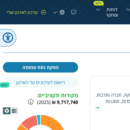
חדש
דוחות
עדכון לארגון שלי
ומחקר
הפקת נסח עמותה
רישום לעדכונים על הארגון
חדש
קה, חברה ותרבות.
מקורות תקציביים:
דות, מסגרות
(2025)
9,717,740 ₪
תצוגת
גרף