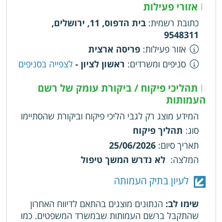
אזורי פעילות
|
באופן ישיר או עקיף באיזה-שהוא מסע פעילות פוליטי
למען או נגד איזה-שהוא מועמד לתפקיד ציבורי ולא
כתובת רשמית
:
בית הדפוס, 11, ירושלים,
ינפיק או יפרסם הצהרת בזכות או בגנות איזה-שהוא
9548311
מועמד לתפקיד ציבורי, לסייע לחברי העמותה
אזור פעילות
:
פריסה ארצית
הנזקקים לכך מבחינה סוציאלית על ידי מתן הנחות
סניפים ומשרדים
:
ראשון לציון -
לצפייה בסניפים
ומילגות, הארגון הוקם ומופעל בלעדית למטרות
צדקה, מדע, שיקום וחינוך בלבד
תהליכי פיקוח / ביקורת עומק של רשם
|
העמותות
המידע מוצג רק לגבי הליכי פיקוח וביקורת שהסתיימו
סוג
:
תהליך פיקוח
תאריך סיום
:
25/06/2026
המלצה
:
לא נדרש המשך טיפול
לעיון בתיק העמותה
שימו לב:
הנתונים מוצגים בהתאם לדיווח האחרון
שהתקבל ברשם העמותות שבמשרד המשפטים. כמו