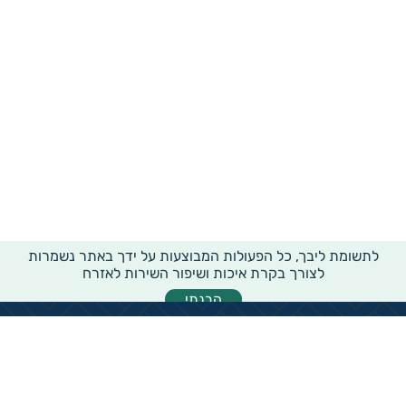
לתשומת ליבך, כל הפעולות המבוצעות על ידך באתר נשמרות
לצורך בקרת איכות ושיפור השירות לאזרח
הבנתי
מידע רוחבי על עמותות ואלכ"רים
הקדשות ציבוריים
שנתון העמותות בישראל