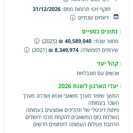
לכך ויכול לדעת העמותה לשרת את מטרותיה, לסייע
תוקף זיכוי תרומות ממס
:
31/12/2026
בהכשרתם ובהשתלמותם בארץ ובחו"ל של חוקרים,
מורים ותלמידים שיעסקו בנושאים הנ"ל, להקים,
דיווחים שנתיים
להפעיל לנהל ולתחזק מרכזים ומכונים חינוכיים,
לימודיים ותרבותיים שישרתו את מטרותיה של
נתונים כספיים
|
העמותה, לפעול להקמתם, ארגונם וניהולם של גופי
מחזור שנתי
:
40,589,040 ₪
(2025)
פעולה כגון: ידידי ושוחרי העמותה, אשר יפעלו לארגון
שירותים לממשלה
:
8,349,974 ₪
(2021)
תמיכה כספית, ארגונית וציבורית בהתנדבות ובתשלום,
ליזום, לתכנן ולבצע כל פרויקט וכל פעולה שתסייע
קהל יעד
|
להשגת מטרותיה של העמותה וקידומן, לפעול
אנשים עם מוגבלויות
להשגת מטרותיה של העמותה, עידודן, פיתוחן
והרחבתן בשיתוף פעולה עם כל מוסד ציבורי או פרטי
יעדי הארגון לשנת 2026
|
בארץ ובחו"ל, לגייס כספים ובכלל זה בדרך של קבלת
תרומות, מענקים ותקציבים מתקנות, הלוואות וגביית
המשך שיפור מערך משאבי אנוש ושדרוג מערך
דמי השתתפות, והכנסות עצמיות לשם קידום ענייני
השכר בעמותה
העמותה ומטרותיה, לפעול כל פעולה משפטית,
פיתוח דיגיטלי של תהליכים ואמצעים בעמותה
כלכלית או בדרך אחרת הדרושה לקידום מטרותיה של
השלמת גיוס המשאבים להקמת מרכז ירושלים
העמותה, לשלב הילדים והמבוגרים בפעילות
הרחבת פעילות העמותה לתחומים חדשים
קהילתית עפ"י יכולתם, הארגון לא ישתתף או יתערב