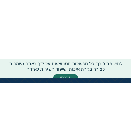
לתשומת ליבך, כל הפעולות המבוצעות על ידך באתר נשמרות
לצורך בקרת איכות ושיפור השירות לאזרח
הבנתי
מידע רוחבי על עמותות ואלכ"רים
הקדשות ציבוריים
שנתון העמותות בישראל
עמותות וחל"צ בחברה הערבית
עמותות בתחום בריאות והצלת חיים
עמותות בתחום שירותי רווחה