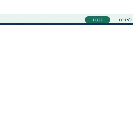
 לאזרח
הבנתי
אודות המיזם
אודות מיזם גיידסטאר
מרכז המידע
מדריך למשתמש באתר
צוות גיידסטאר
יצירת קשר