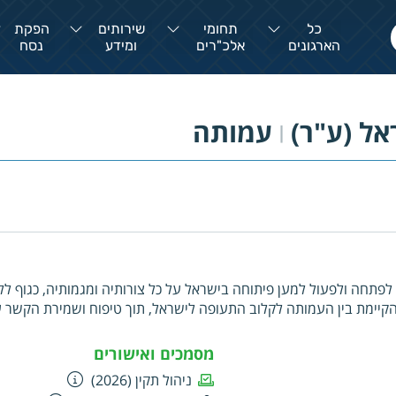
כל
תחומי
שירותים
הפקת
הארגונים
אלכ"רים
ומידע
נסח
אל (ע"ר)
עמותה
|
לפתחה ולפעול למען פיתוחה בישראל על כל צורותיה ומגמותיה, כגוף לל
הקיימת בין העמותה לקלוב התעופה לישראל, תוך טיפוח ושמירת הקשר 
קה (פי.א.אי.) וארגונים בעולם. ליצור תנאים למען הכשרת מדריכים במק
תות ספורט הדאיה בישראל. להפיץ את רעיון ספורט התעופה הישראלית 
מסמכים ואישורים
ניהול תקין (2026)