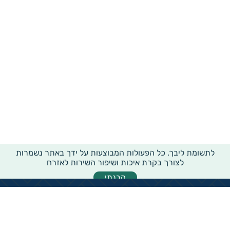
לתשומת ליבך, כל הפעולות המבוצעות על ידך באתר נשמרות
לצורך בקרת איכות ושיפור השירות לאזרח
הבנתי
מידע רוחבי על עמותות ואלכ"רים
הקדשות ציבוריים
שנתון העמותות בישראל