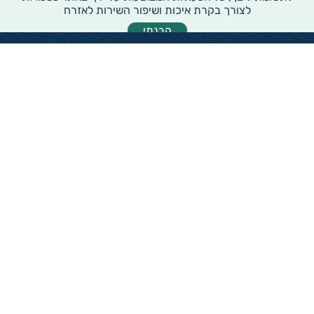
לצורך בקרת איכות ושיפור השירות לאזרח
הבנתי
מידע רוחבי על עמותות ואלכ"רים
הקדשות ציבוריים
שנתון העמותות בישראל
עמותות וחל"צ בחברה הערבית
עמותות בתחום בריאות והצלת חיים
עמותות בתחום שירותי רווחה
עמותות בתחום חינוך והשכלה
עמותות בתחום סביבה ובעלי חיים
עמותות בתחום הספורט
עמותות בתחום קהילה וחברה
עמותות בתחום תרבות או אומנות
עמותות בתחום הדת
ארגוני התנדבות וקרנות פילנטרופיות
עמותות בתחום מורשת והנצחה