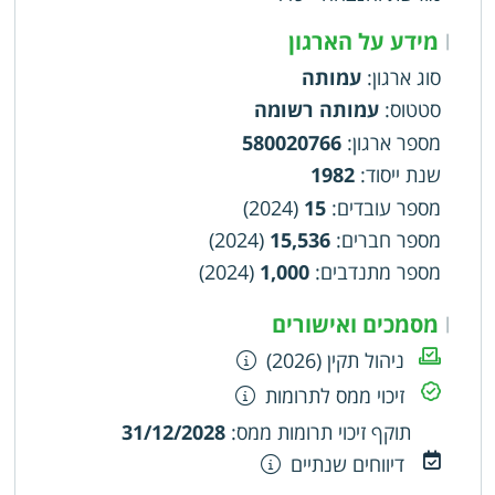
ייעוץ לחברי הארגון בהנצחת הנופלים. עריכת
התכנסויות, ימי עיון, דיונים, כנסים וכו'. שמירת קשר
מידע על הארגון
|
עם ההורים השכולים וייצוגם בענייני רווחה, שיקום,
סוג ארגון
:
עמותה
עידוד וחברה כמתחייב ממטרות הארגון. ייצוג וטיפול
סטטוס
:
עמותה רשומה
בעניינם של אחים שכולים, בנושאים הנובעים מן
השכול בתחומי השיקום. הבאת מטרות הארגון
מספר ארגון
:
580020766
לתודעת הציבור בארץ. הצגת אופיו ותכניו. טיפוח
שנת ייסוד
:
1982
תודעת נושאי השכול והמורשת הצה"לית בקרב הדור
מספר עובדים
:
15
(2024)
הצעיר והחברה
מספר חברים
:
15,536
(2024)
מספר מתנדבים
:
1,000
(2024)
מסמכים ואישורים
|
ניהול תקין (2026)
זיכוי ממס לתרומות
תוקף זיכוי תרומות ממס
:
31/12/2028
דיווחים שנתיים