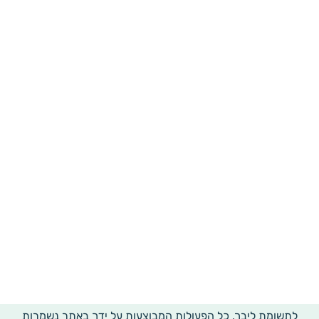
לתשומת ליבך, כל הפעולות המבוצעות על ידך באתר נשמרות