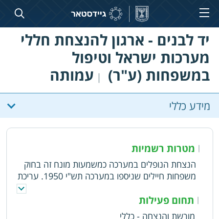
יד לבנים - ארגון להנצחת חללי
מערכות ישראל וטיפול
במשפחות (ע"ר)
עמותה
|
מידע כללי
מטרות רשמיות
|
הנצחת הנופלים במערכה כמשמעות מונח זה בחוק
משפחות חיילים שניספו במערכה תש"י 1950. עריכת
טכסי זיכרון והתייחדות לנופלים. פעילות להקמת בית
יד לבנים בכל רשות מקומית או אזורית. טיפול בכל
תחום פעילות
|
עניין ונושא, שיש בו הנצחה ושימור זיכרון הבנים.
מורשת והנצחה - כללי