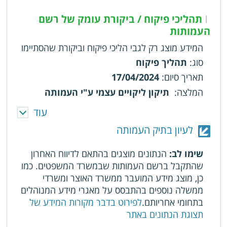
תהליכי פיקוח / ביקורת עומק של רשם
|
העמותות
המידע מוצג רק לגבי הליכי פיקוח וביקורת שהסתיימו
סוג
:
תהליך פיקוח
תאריך סיום
:
17/04/2024
המלצה
:
תיקון ליקויים עצמי ע"י העמותה
עוד
סוג
:
תהליך פיקוח
תאריך סיום
:
27/07/2021
לעיון בתיק העמותה
המלצה
:
הנוסח מפורט בתיק העמותה
שימו לב:
הנתונים מוצגים בהתאם לדיווח האחרון
סוג
:
תהליך פיקוח
שהתקבל ברשם העמותות שבמשרד המשפטים. כמו
תאריך סיום
:
24/02/2020
כן, מוצג מידע המועבר ממשרד האוצר ומשרדי
ממשלה נוספים בהתבסס על מאגרי מידע המנוהלים
המלצה
:
הנוסח מפורט בתיק העמותה
בתחומי אחריותם.
לפירוט בדבר מקורות המידע של
סוג
:
תהליך פיקוח
תצוגת הנתונים באתר
תאריך סיום
:
05/02/2020