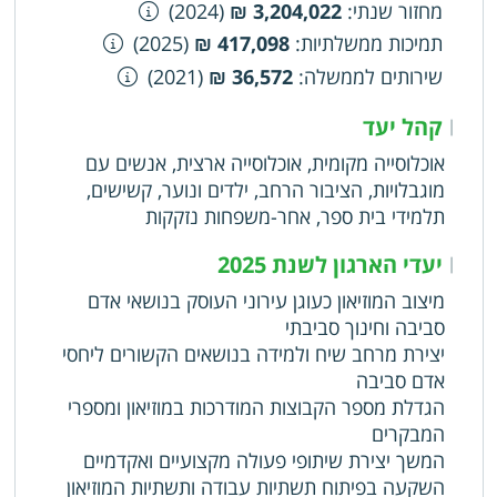
היצירה, העיצוב והאומנות. 3.9. לרכוש, לקנות,
מחזור שנתי
:
3,204,022 ₪
(2024)
לשכור, לחכור, למכור, להעביר ולהחכיר, הן בתמורה
תמיכות ממשלתיות
:
417,098 ₪
(2025)
והן בלא תמורה, לשעבד, לקבל ולמסור בכל דרך
שירותים לממשלה
:
36,572 ₪
(2021)
אחרת כל רכוש ונכסים, הן דניידי והן דלא-ניידי,
לעשות ולחתום על חוזים, שטרות ולהסדיר כל מיני
קהל יעד
|
התחייבויות אחרות ולעשות כל פעולות חוקיות לשם
אוכלוסייה מקומית, אוכלוסייה ארצית, אנשים עם
הגשמת מטרות המוזיאון. 3.10. העמותה לא תהא
מוגבלויות, הציבור הרחב, ילדים ונוער, קשישים,
רשאית למכור זכויות במקרקעין, להחל
תלמידי בית ספר, אחר-משפחות נזקקות
יעדי הארגון לשנת 2025
|
מיצוב המוזיאון כעוגן עירוני העוסק בנושאי אדם
סביבה וחינוך סביבתי
יצירת מרחב שיח ולמידה בנושאים הקשורים ליחסי
אדם סביבה
הגדלת מספר הקבוצות המודרכות במוזיאון ומספרי
המבקרים
המשך יצירת שיתופי פעולה מקצועיים ואקדמיים
השקעה בפיתוח תשתיות עבודה ותשתיות המוזיאון