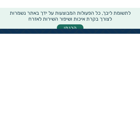
לתשומת ליבך, כל הפעולות המבוצעות על ידך באתר נשמרות
לצורך בקרת איכות ושיפור השירות לאזרח
הבנתי
מידע רוחבי על עמותות ואלכ"רים
הקדשות ציבוריים
שנתון העמותות בישראל
עמותות וחל"צ בחברה הערבית
עמותות בתחום בריאות והצלת חיים
עמותות בתחום שירותי רווחה
עמותות בתחום חינוך והשכלה
עמותות בתחום סביבה ובעלי חיים
עמותות בתחום הספורט
עמותות בתחום קהילה וחברה
עמותות בתחום תרבות או אומנות
עמותות בתחום הדת