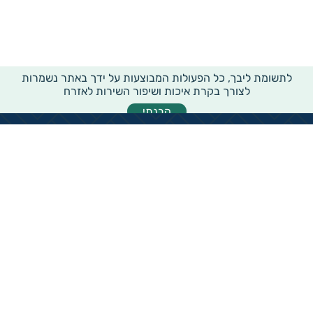
לתשומת ליבך, כל הפעולות המבוצעות על ידך באתר נשמרות
לצורך בקרת איכות ושיפור השירות לאזרח
הבנתי
מידע רוחבי על עמותות ואלכ"רים
הקדשות ציבוריים
שנתון העמותות בישראל
עמותות וחל"צ בחברה הערבית
עמותות בתחום בריאות והצלת חיים
עמותות בתחום שירותי רווחה
עמותות בתחום חינוך והשכלה
עמותות בתחום סביבה ובעלי חיים
עמותות בתחום הספורט
עמותות בתחום קהילה וחברה