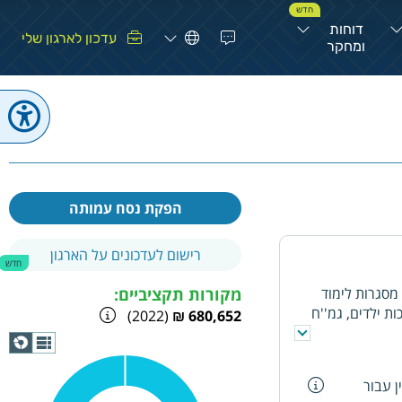
חדש
דוחות
עדכון לארגון שלי
ומחקר
הפקת נסח עמותה
רישום לעדכונים על הארגון
חדש
מסגרות לימוד
מקורות תקציביים:
ת ילדים, גמ''ח
(2022)
680,652 ₪
כוונה לשמירת שבת
תצוגת
גרף
 עבור