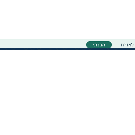
 לאזרח
הבנתי
אודות המיזם
אודות מיזם גיידסטאר
מרכז המידע
מדריך למשתמש באתר
צוות גיידסטאר
יצירת קשר