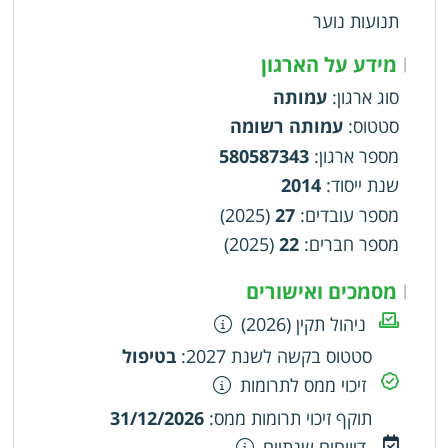
שיקדם נושאים המשותפים לכלל ארגוני הילדים
תנועות נוער
והנוער החברים בה ותתמוך בהם ובגופים ופעולות
בעלי פוטנציאל לפעילות המשך לחניכים ובוגרים תוך
מידע על הארגון
|
ליווי והכוונת ארגונים חדשים נוספים, המעוניינים בכך,
סוג ארגון
:
עמותה
לטובת ילדים ובני הנוער בישראל והארגונים החברים
סטטוס
:
עמותה רשומה
במועצה
מספר ארגון
:
580587343
שנת ייסוד
:
2014
מספר עובדים
:
27
(2025)
מספר חברים
:
22
(2025)
מסמכים ואישורים
|
ניהול תקין (2026)
סטטוס בקשה לשנת 2027
:
בטיפול
זיכוי ממס לתרומות
תוקף זיכוי תרומות ממס
:
31/12/2026
דיווחים שנתיים