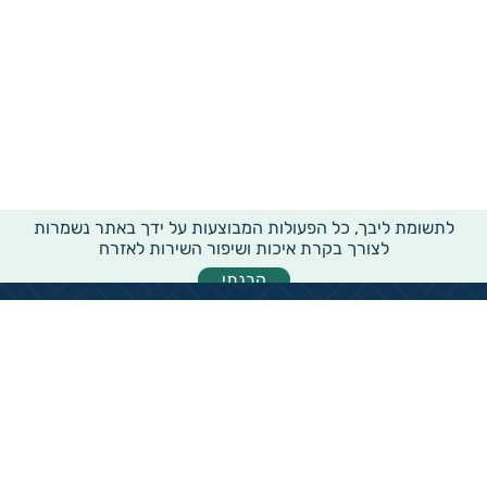
לתשומת ליבך, כל הפעולות המבוצעות על ידך באתר נשמרות
לצורך בקרת איכות ושיפור השירות לאזרח
הבנתי
מידע רוחבי על עמותות ואלכ"רים
הקדשות ציבוריים
שנתון העמותות בישראל
עמותות וחל"צ בחברה הערבית
עמותות בתחום בריאות והצלת חיים
עמותות בתחום שירותי רווחה