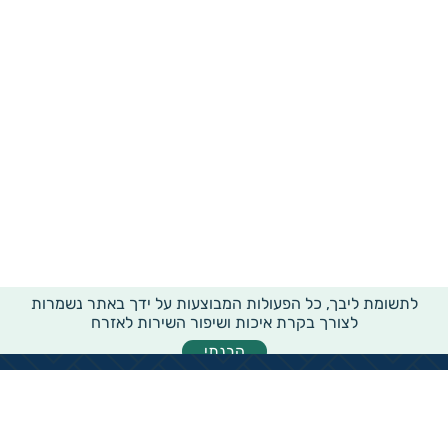
לתשומת ליבך, כל הפעולות המבוצעות על ידך באתר נשמרות
לצורך בקרת איכות ושיפור השירות לאזרח
הבנתי
מידע רוחבי על עמותות ואלכ"רים
הקדשות ציבוריים